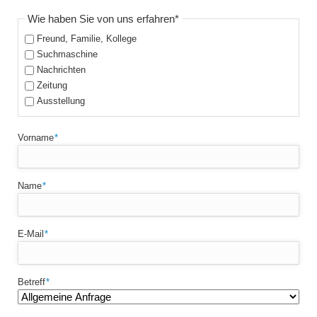
Pflichtfeld
Wie haben Sie von uns erfahren
*
Freund, Familie, Kollege
Suchmaschine
Nachrichten
Zeitung
Ausstellung
Pflichtfeld
Vorname
*
Pflichtfeld
Name
*
Pflichtfeld
E-Mail
*
Pflichtfeld
Betreff
*