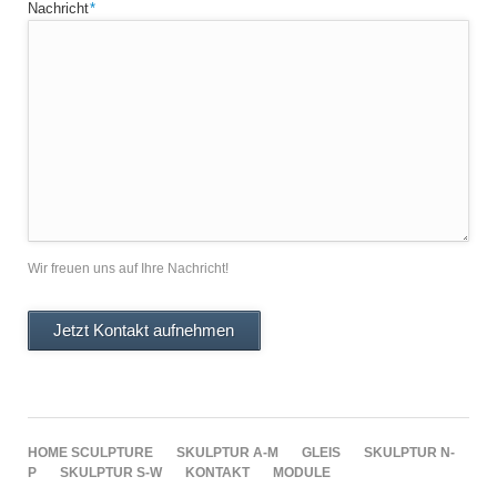
Pflichtfeld
Nachricht
*
Wir freuen uns auf Ihre Nachricht!
Jetzt Kontakt aufnehmen
NAVIGATION
HOME SCULPTURE
SKULPTUR A-M
GLEIS
SKULPTUR N-
ÜBERSPRINGEN
P
SKULPTUR S-W
KONTAKT
MODULE