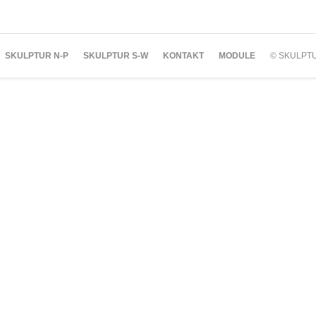
SKULPTUR N-P
SKULPTUR S-W
KONTAKT
MODULE
© SKULPT