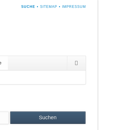
NAVIGATION
SUCHE
SITEMAP
IMPRESSUM
ÜBERSPRINGEN
Navigation
e
überspringen
Suchen