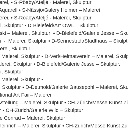
ei, • S-Röaby/Ateljé - Malerei, Skulptur
uarell • S-Nässjö/Galery Holmer – Malerei
ei, • S-Röaby/Ateljé - Malerei, Skulptur
, Skulptur • D-Bielefeld/Art OWL – Skulptur
nski – Malerei, Skulptur • D-Bielefeld/Galerie Jesse – Sku
h - Malerei, Skulptur • D-Sennestadt/Stadthaus – Skulpt
rei, Skulptur
alerei, Skulptur • D-Verl/Heimatverein – Malerei, Skulp
rei, Skulptur • D-Bielefeld/Galerie Jesse – Skulptur,
, Skulptur
Malerei, Skulptur •
 Skulptur • D-Detmold/Galerie Gausepohl – Malerei, Sku
onal Art Fair– Malerei
tellung – Malerei, Skulptur • CH-Zürich/Messe Kunst Zü
 • CH-Zürich/Galerie Wild – Skulptur
e Conrad – Malerei, Skulptur
einrich – Malerei, Skulptur • CH-Zürich/Messe Kunst Zür