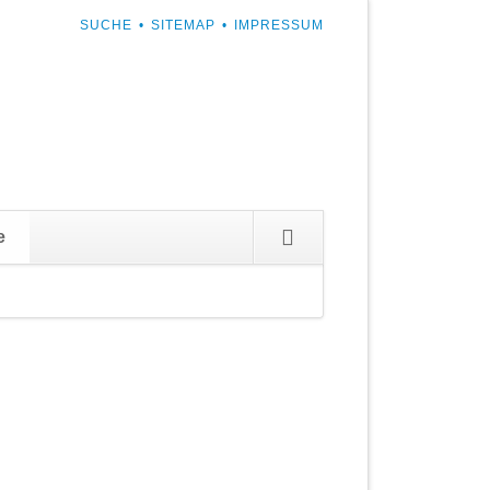
NAVIGATION
SUCHE
SITEMAP
IMPRESSUM
ÜBERSPRINGEN
Navigation
e
überspringen