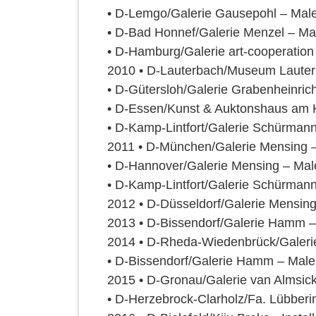
• D-Lemgo/Galerie Gausepohl – Malere
• D-Bad Honnef/Galerie Menzel – Mal
• D-Hamburg/Galerie art-cooperation
2010 • D-Lauterbach/Museum Lauterba
• D-Gütersloh/Galerie Grabenheinrich
• D-Essen/Kunst & Auktonshaus am K
• D-Kamp-Lintfort/Galerie Schürmann 
2011 • D-München/Galerie Mensing – M
• D-Hannover/Galerie Mensing – Male
• D-Kamp-Lintfort/Galerie Schürmann
2012 • D-Düsseldorf/Galerie Mensing
2013 • D-Bissendorf/Galerie Hamm – M
2014 • D-Rheda-Wiedenbrück/Galerie
• D-Bissendorf/Galerie Hamm – Maler
2015 • D-Gronau/Galerie van Almsick
• D-Herzebrock-Clarholz/Fa. Lübberin