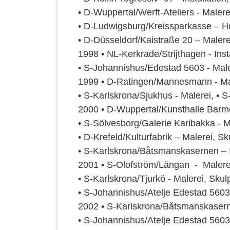
• D-Wuppertal/Werft-Ateliers - Malere
• D-Ludwigsburg/Kreissparkasse – Hol
• D-Düsseldorf/Kaistraße 20 – Malere
1998 • NL-Kerkrade/Strijthagen - Inst
• S-Johannishus/Edestad 5603 - Male
1999 • D-Ratingen/Mannesmann - Mal
• S-Karlskrona/Sjukhus - Malerei, •
2000 • D-Wuppertal/Kunsthalle Barmen
• S-Sölvesborg/Galerie Karibakka - Ma
• D-Krefeld/Kulturfabrik – Malerei, Sku
• S-Karlskrona/Båtsmanskasernen – I
2001 • S-Olofström/Längan - Malerei,
• S-Karlskrona/Tjurkö - Malerei, Skulp
• S-Johannishus/Atelje Edestad 5603 –
2002 • S-Karlskrona/Båtsmanskasern
• S-Johannishus/Atelje Edestad 5603 –