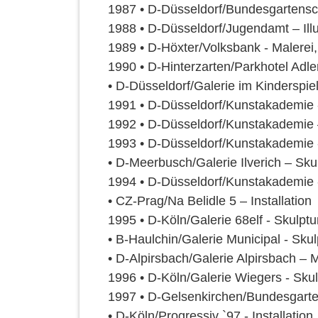
1987 • D-Düsseldorf/Bundesgartensch
1988 • D-Düsseldorf/Jugendamt – Illu
1989 • D-Höxter/Volksbank - Malerei
1990 • D-Hinterzarten/Parkhotel Adler
• D-Düsseldorf/Galerie im Kinderspiel
1991 • D-Düsseldorf/Kunstakademie -
1992 • D-Düsseldorf/Kunstakademie –
1993 • D-Düsseldorf/Kunstakademie - S
• D-Meerbusch/Galerie Ilverich – Sku
1994 • D-Düsseldorf/Kunstakademie - 
• CZ-Prag/Na Belidle 5 – Installation
1995 • D-Köln/Galerie 68elf - Skulptu
• B-Haulchin/Galerie Municipal - Sku
• D-Alpirsbach/Galerie Alpirsbach – M
1996 • D-Köln/Galerie Wiegers - Skul
1997 • D-Gelsenkirchen/Bundesgarten
• D-Köln/Progressiv `97 - Installation