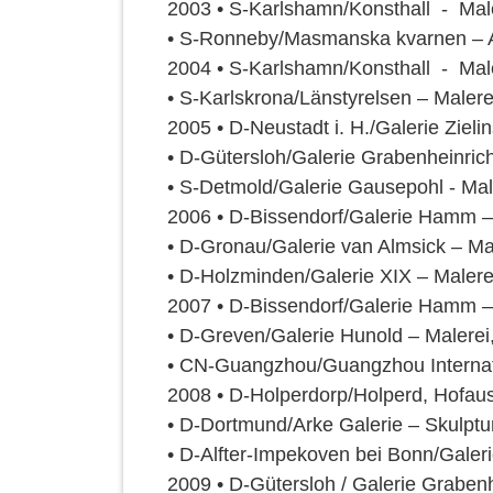
2003 • S-Karlshamn/Konsthall - Maler
• S-Ronneby/Masmanska kvarnen – Aq
2004 • S-Karlshamn/Konsthall - Maler
• S-Karlskrona/Länstyrelsen – Malerei
2005 • D-Neustadt i. H./Galerie Zieli
• D-Gütersloh/Galerie Grabenheinric
• S-Detmold/Galerie Gausepohl - Male
2006 • D-Bissendorf/Galerie Hamm – M
• D-Gronau/Galerie van Almsick – Male
• D-Holzminden/Galerie XIX – Malerei
2007 • D-Bissendorf/Galerie Hamm – 
• D-Greven/Galerie Hunold – Malerei,
• CN-Guangzhou/Guangzhou Internati
2008 • D-Holperdorp/Holperd, Hofauss
• D-Dortmund/Arke Galerie – Skulptur
• D-Alfter-Impekoven bei Bonn/Galeri
2009 • D-Gütersloh / Galerie Grabenh