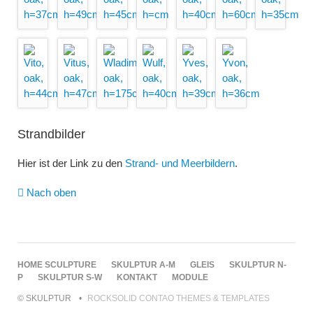
Strandbilder
Hier ist der Link zu den
Strand- und Meerbildern
.
Nach oben
NAVIGATION
HOME SCULPTURE
SKULPTUR A-M
GLEIS
SKULPTUR N-
ÜBERSPRINGEN
P
SKULPTUR S-W
KONTAKT
MODULE
© SKULPTUR
ROCKSOLID CONTAO THEMES & TEMPLATES