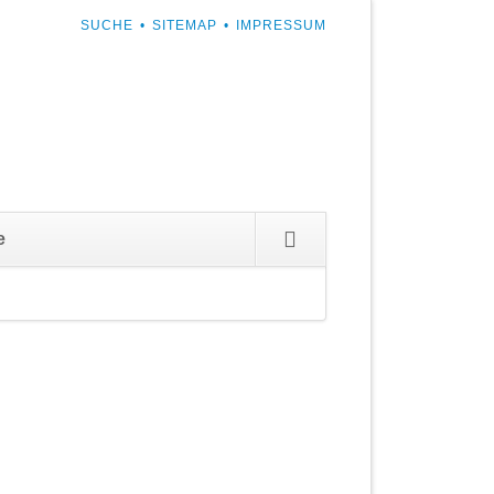
NAVIGATION
SUCHE
SITEMAP
IMPRESSUM
ÜBERSPRINGEN
Navigation
e
überspringen