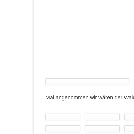
1
2
3
4
Mal angenommen wir wären der Walds