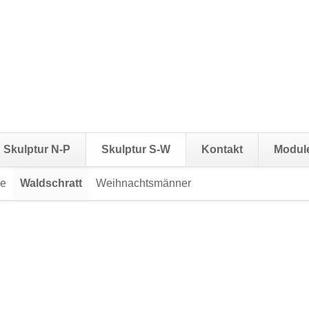
Skulptur N-P
Skulptur S-W
Kontakt
Modul
re
Waldschratt
Weihnachtsmänner
Navigation
überspringen