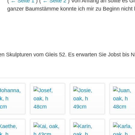
(
← Seite 1
) (
← Seite 2
) Von Anfang an sollte es G
ganzer Baumstämme konnte ich mir zu Beginn nicht l
en Skulpturen vom Gleis 52. Es erwarten Sie Jobst bis 