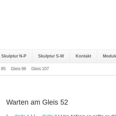
Skulptur N-P
Skulptur S-W
Kontakt
Modul
 85
Gleis 96
Gleis 107
Navigation
überspringen
Warten am Gleis 52