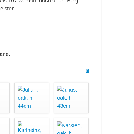
leis 107 werden, doch einen Berg
eisten.
Nane.