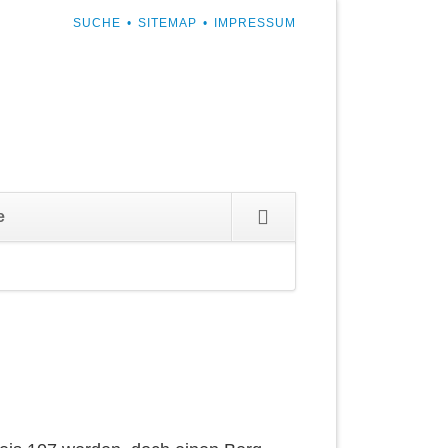
NAVIGATION
SUCHE
SITEMAP
IMPRESSUM
ÜBERSPRINGEN
Navigation
e
überspringen