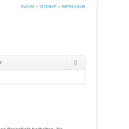
NAVIGATION
SUCHE
SITEMAP
IMPRESSUM
ÜBERSPRINGEN
Navigation
e
überspringen