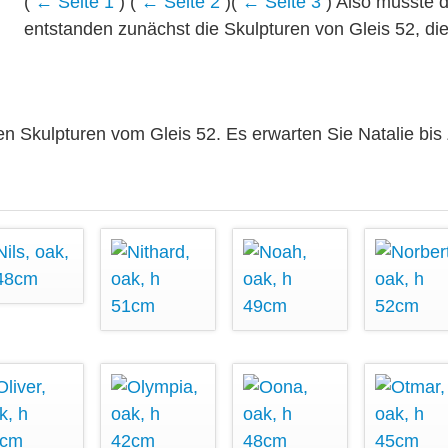
(
← Seite 1
) (
← Seite 2
)(
← Seite 3
) Also musste d
entstanden zunächst die Skulpturen von Gleis 52, die 
en Skulpturen vom Gleis 52. Es erwarten Sie Natalie bis