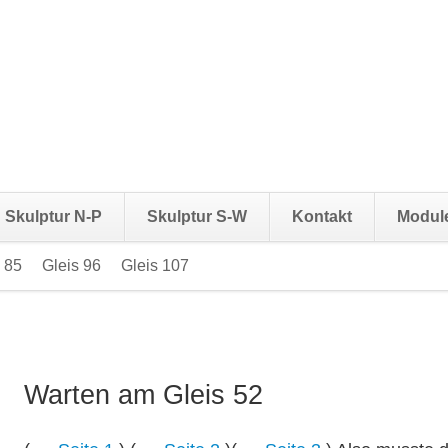
Skulptur N-P
Skulptur S-W
Kontakt
Modul
 85
Gleis 96
Gleis 107
Navigation
überspringen
Warten am Gleis 52